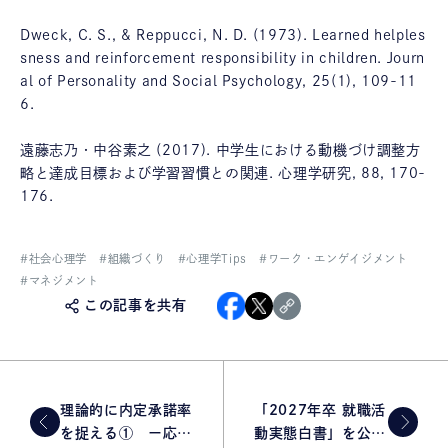
Dweck, C. S., & Reppucci, N. D. (1973). Learned helples
sness and reinforcement responsibility in children. Journ
al of Personality and Social Psychology, 25(1), 109-11
6.
遠藤志乃・中谷素之 (2017). 中学生における動機づけ調整方
略と達成目標および学習習慣との関連. 心理学研究, 88, 170-
176.
#
社会心理学
#
組織づくり
#
心理学Tips
#
ワーク・エンゲイジメント
#
マネジメント
この記事を共有
理論的に内定承諾率
「2027年卒 就職活
を捉える① ー応募
動実態白書」を公開