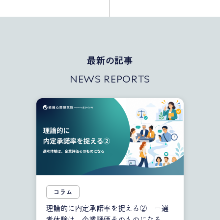
者は最後の口説きだ
しました【ミキワメ
けで決めていない
就活】
最新の記事
NEWS REPORTS
コラム
理論的に内定承諾率を捉える② ー選
考体験は、企業評価そのものになる