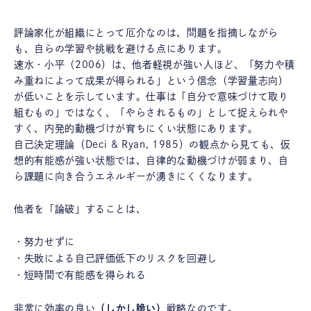
評論家化が組織にとって厄介なのは、問題を指摘しながら
も、自らの学習や挑戦を避ける点にあります。
速水・小平（2006）は、他者軽視が強い人ほど、「努力や積
み重ねによって成果が得られる」という信念（学習量志向）
が低いことを示しています。仕事は「自分で意味づけて取り
組むもの」ではなく、「やらされるもの」として捉えられや
すく、内発的動機づけが育ちにくい状態にあります。
自己決定理論（Deci & Ryan, 1985）の観点から見ても、仮
想的有能感が強い状態では、自律的な動機づけが弱まり、自
ら課題に向き合うエネルギーが湧きにくくなります。
他者を「論破」することは、
・努力せずに
・失敗による自己評価低下のリスクを回避し
・短時間で有能感を得られる
非常に効率の良い
（しかし脆い）
戦略なのです。