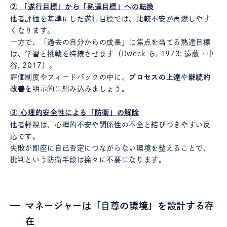
② 「遂行目標」から「熟達目標」への転換
他者評価を基準にした遂行目標では、比較不安が再燃しやす
くなります。
一方で、「過去の自分からの成長」に焦点を当てる熟達目標
は、学習と挑戦を持続させます（Dweck ら, 1973; 遠藤・中
谷, 2017）。
評価制度やフィードバックの中に、
プロセスの上達
や
継続的
改善
を明示的に組み込みましょう。
③ 心理的安全性による「防衛」の解除
他者軽視は、心理的不安や関係性の不全と結びつきやすい反
応です。
失敗が即座に自己否定につながらない環境を整えることで、
批判という防衛手段は徐々に不要になります。
マネージャーは「自尊の環境」を設計する存
在