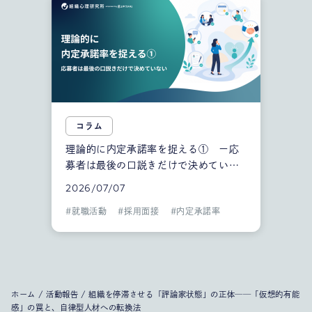
コラム
理論的に内定承諾率を捉える① ー応
募者は最後の口説きだけで決めていな
い
2026/07/07
#
就職活動
#
採用面接
#
内定承諾率
ホーム
/
活動報告
/
組織を停滞させる「評論家状態」の正体──「仮想的有能
感」の罠と、自律型人材への転換法