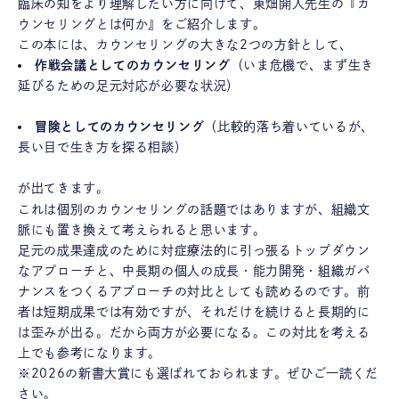
臨床の知をより理解したい方に向けて、東畑開人先生の『カ
ウンセリングとは何か』をご紹介します。
この本には、カウンセリングの大きな2つの方針として、
作戦会議としてのカウンセリング
（いま危機で、まず生き
延びるための足元対応が必要な状況）
冒険としてのカウンセリング
（比較的落ち着いているが、
長い目で生き方を探る相談）
が出てきます。
これは個別のカウンセリングの話題ではありますが、組織文
脈にも置き換えて考えられると思います。
足元の成果達成のために対症療法的に引っ張るトップダウン
なアプローチと、中長期の個人の成長・能力開発・組織ガバ
ナンスをつくるアプローチの対比としても読めるのです。前
者は短期成果では有効ですが、それだけを続けると長期的に
は歪みが出る。だから両方が必要になる。この対比を考える
上でも参考になります。
※2026の新書大賞にも選ばれておられます。ぜひご一読くだ
さい。