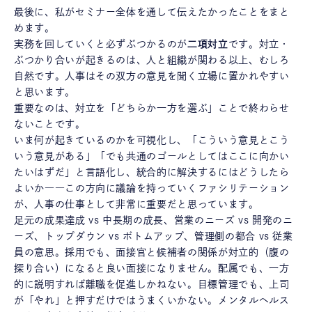
最後に、私がセミナー全体を通して伝えたかったことをまと
めます。
実務を回していくと必ずぶつかるのが
二項対立
です。対立・
ぶつかり合いが起きるのは、人と組織が関わる以上、むしろ
自然です。人事はその双方の意見を聞く立場に置かれやすい
と思います。
重要なのは、対立を「どちらか一方を選ぶ」ことで終わらせ
ないことです。
いま何が起きているのかを可視化し、「こういう意見とこう
いう意見がある」「でも共通のゴールとしてはここに向かい
たいはずだ」と言語化し、統合的に解決するにはどうしたら
よいか――この方向に議論を持っていくファシリテーション
が、人事の仕事として非常に重要だと思っています。
足元の成果達成 vs 中長期の成長、営業のニーズ vs 開発のニ
ーズ、トップダウン vs ボトムアップ、管理側の都合 vs 従業
員の意思。採用でも、面接官と候補者の関係が対立的（腹の
探り合い）になると良い面接になりません。配属でも、一方
的に説明すれば離職を促進しかねない。目標管理でも、上司
が「やれ」と押すだけではうまくいかない。メンタルヘルス