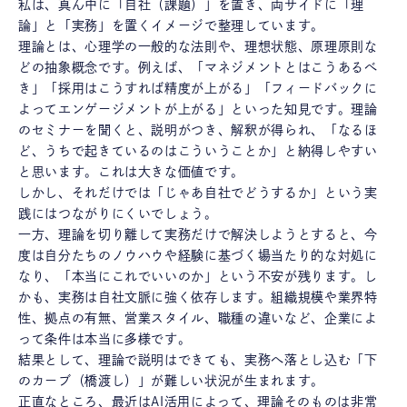
私は、真ん中に「自社（課題）」を置き、両サイドに「理
論」と「実務」を置くイメージで整理しています。
理論とは、心理学の一般的な法則や、理想状態、原理原則な
どの抽象概念です。例えば、「マネジメントとはこうあるべ
き」「採用はこうすれば精度が上がる」「フィードバックに
よってエンゲージメントが上がる」といった知見です。理論
のセミナーを聞くと、説明がつき、解釈が得られ、「なるほ
ど、うちで起きているのはこういうことか」と納得しやすい
と思います。これは大きな価値です。
しかし、それだけでは「じゃあ自社でどうするか」という実
践にはつながりにくいでしょう。
一方、理論を切り離して実務だけで解決しようとすると、今
度は自分たちのノウハウや経験に基づく場当たり的な対処に
なり、「本当にこれでいいのか」という不安が残ります。し
かも、実務は自社文脈に強く依存します。組織規模や業界特
性、拠点の有無、営業スタイル、職種の違いなど、企業によ
って条件は本当に多様です。
結果として、理論で説明はできても、実務へ落とし込む「下
のカーブ（橋渡し）」が難しい状況が生まれます。
正直なところ、最近はAI活用によって、理論そのものは非常